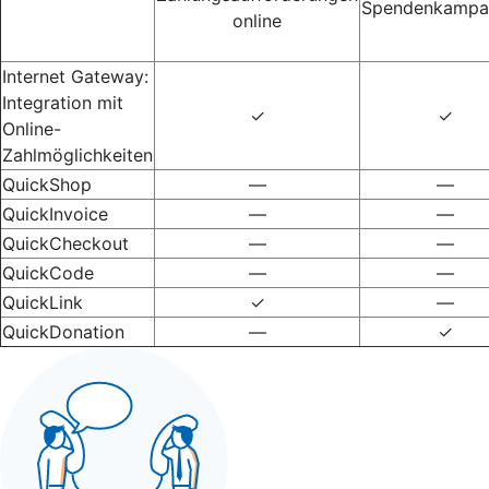
Spendenkampa
online
Internet Gateway:
Integration mit
✓
✓
Online-
Zahlmöglichkeiten
QuickShop
—
—
QuickInvoice
—
—
QuickCheckout
—
—
QuickCode
—
—
QuickLink
✓
—
QuickDonation
—
✓