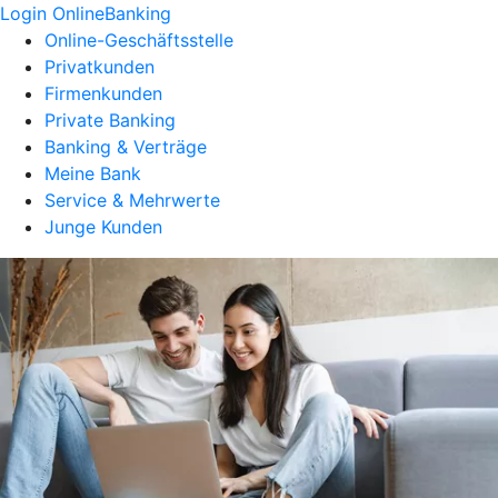
Login OnlineBanking
Online-Geschäftsstelle
Privatkunden
Firmenkunden
Private Banking
Banking & Verträge
Meine Bank
Service & Mehrwerte
Junge Kunden