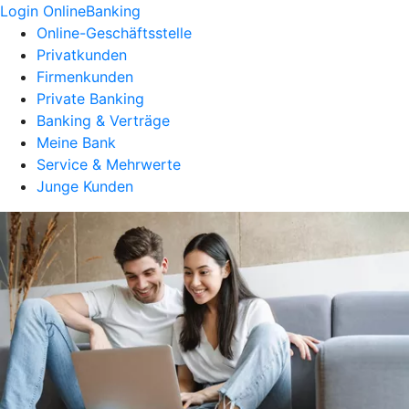
Login OnlineBanking
Online-Geschäftsstelle
Privatkunden
Firmenkunden
Private Banking
Banking & Verträge
Meine Bank
Service & Mehrwerte
Junge Kunden