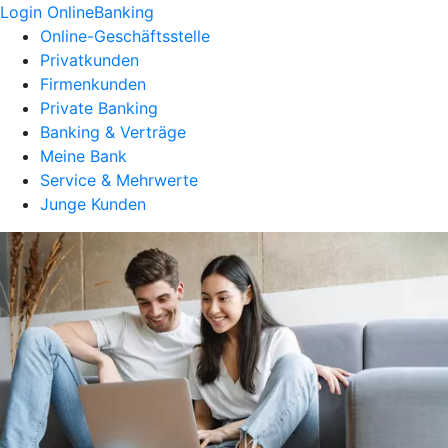
Login OnlineBanking
Online-Geschäftsstelle
Privatkunden
Firmenkunden
Private Banking
Banking & Verträge
Meine Bank
Service & Mehrwerte
Junge Kunden