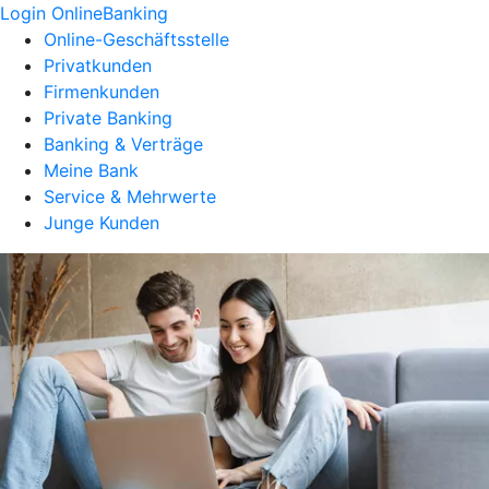
Login OnlineBanking
Online-Geschäftsstelle
Privatkunden
Firmenkunden
Private Banking
Banking & Verträge
Meine Bank
Service & Mehrwerte
Junge Kunden