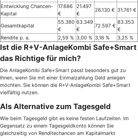
Entwicklung Chancen-
17.686
21.497
26.130 €
31.761 €
Kapital
€
€
55.380
63.349
83.353
Gesamtkapital
72.597 €
€
€
€
Rendite p. a.
2,59 %
3,00 %
3,16 %
3,25 %
Ist die R+V-AnlageKombi Safe+Smart
das Richtige für mich?
Die AnlageKombi Safe+Smart passt besonders gut zu
Ihnen, wenn Sie mit einer Einmalzahlung Geld anlegen
möchten. Sie können die R+V-AnlageKombi Safe+Smart
vielfältig nutzen.
Als Alternative zum Tagesgeld
Wie beim Tagesgeld gibt es keine festen Laufzeiten. Im
Gegensatz zu einem Tagesgeldkonto können Sie
gleichzeitig von Renditechancen am Kapitalmarkt