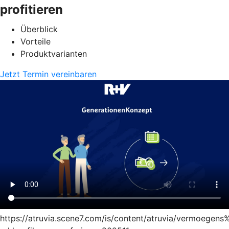
profitieren
Überblick
Vorteile
Produktvarianten
Jetzt Termin vereinbaren
https://atruvia.scene7.com/is/content/atruvia/vermoege