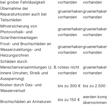
bei grober Fahrlässigkeit
vorhanden
vorhanden
Übernahme der
gruenerhaken
gruenerhake
Reparaturkosten auch bei
vorhanden
vorhanden
Teilschäden
Mitversicherung von
gruenerhaken
gruenerhake
Photovoltaik- und
vorhanden
vorhanden
Solarthermieanlagen
Frost- und Bruchschäden an
gruenerhaken
gruenerhake
Wasserzuleitungs- und
vorhanden
vorhanden
Heizungsrohren
Schäden durch
Menschenversammlungen (z. B.
rotesx
nicht
gruenerhake
innere Unruhen, Streik und
vorhanden
vorhanden
Aussperrung)
Kosten durch Gas- und
bis zu 300 €
bis zu 2.500
Wasserverlust
werden komp
bis zu 150 €
Bruchschäden an Armaturen
übernommen