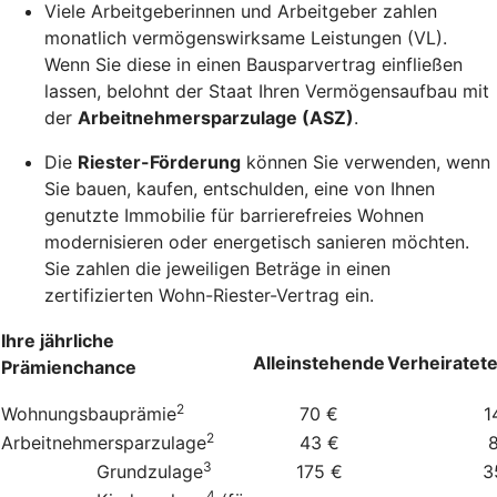
Viele Arbeitgeberinnen und Arbeitgeber zahlen
monatlich vermögenswirksame Leistungen (VL).
Wenn Sie diese in einen Bausparvertrag einfließen
lassen, belohnt der Staat Ihren Vermögensaufbau mit
der
Arbeitnehmersparzulage (ASZ)
.
Die
Riester-Förderung
können Sie verwenden, wenn
Sie bauen, kaufen, entschulden, eine von Ihnen
genutzte Immobilie für barrierefreies Wohnen
modernisieren oder energetisch sanieren möchten.
Sie zahlen die jeweiligen Beträge in einen
zertifizierten Wohn-Riester-Vertrag ein.
Ihre jährliche
Alleinstehende
Verheiratet
Prämienchance
2
Wohnungsbauprämie
70 €
1
2
Arbeitnehmersparzulage
43 €
3
Grundzulage
175 €
3
4